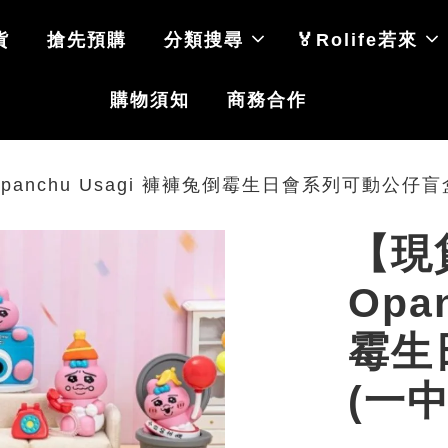
貨
搶先預購
分類搜尋
🏅Rolife若來
購物須知
商務合作
 Opanchu Usagi 褲褲兔倒霉生日會系列可動公仔
【現貨
Opa
霉生
(一