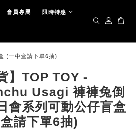
會員專屬
限時特惠
盲盒 (一中盒請下單6抽)
】TOP TOY -
nchu Usagi 褲褲兔倒
日會系列可動公仔盲盒
中盒請下單6抽)