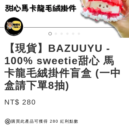
【現貨】BAZUUYU -
100% sweetie甜心 馬
卡龍毛絨掛件盲盒 (一中
盒請下單8抽)
NT$ 280
購買此產品可獲得 280 紅利點數