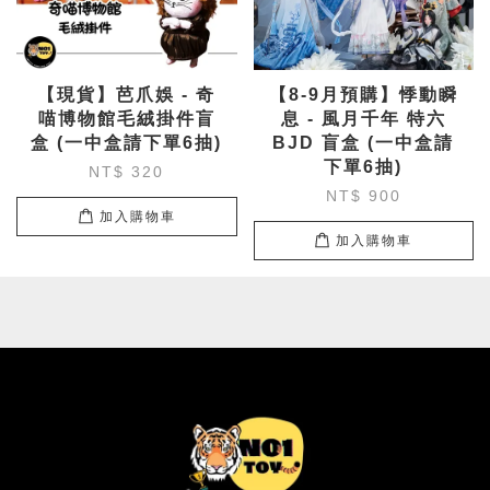
【現貨】芭爪娛 - 奇
【8-9月預購】悸動瞬
喵博物館毛絨掛件盲
息 - 風月千年 特六
盒 (一中盒請下單6抽)
BJD 盲盒 (一中盒請
下單6抽)
NT$ 320
NT$ 900
加入購物車
加入購物車