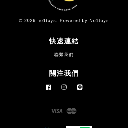
© 2026 no1toys. Powered by No1toys
快速連結
聯繫我們
關注我們
Facebook
Instagram
Line
Visa
Master