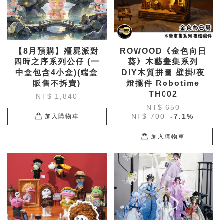
【8月預購】殭屍派對
ROWOOD《金色向日
四時之序系列公仔 (一
葵》木藝畫集系列
中盒包含4小盒)(端盒
DIY木質拼圖 壁掛/夜
販售不拆賣)
燈擺件 Robotime
TH002
NT$ 1,840
NT$ 650
NT$ 700
-7.1%
加入購物車
加入購物車