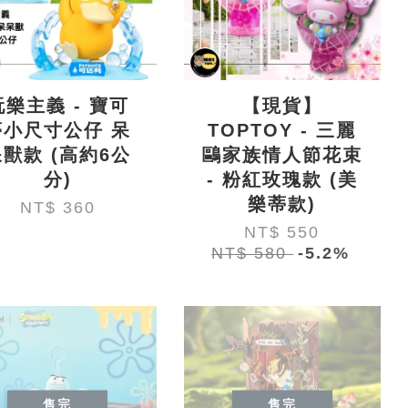
玩樂主義 - 寶可
【現貨】
夢小尺寸公仔 呆
TOPTOY - 三麗
呆獸款 (高約6公
鷗家族情人節花束
分)
- 粉紅玫瑰款 (美
樂蒂款)
NT$ 360
NT$ 550
NT$ 580
-5.2%
售完
售完