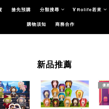
貨
搶先預購
分類搜尋
🏅Rolife若來
購物須知
商務合作
新品推薦
優