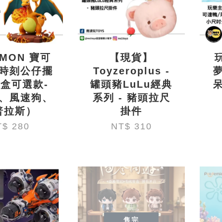
EMON 寶可
【現貨】
時刻公仔擺
Toyzeroplus -
明盒可選款-
罐頭豬LuLu經典
、風速狗、
系列 - 豬頭拉尺
普拉斯）
掛件
T$ 280
NT$ 310
售完