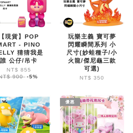
【現貨】POP
玩樂主義 寶可夢
MART - PINO
閃耀瞬間系列 小
ELLY 猜猜我是
尺寸(妙蛙種子/小
誰 公仔/吊卡
火龍/傑尼龜三款
可選)
NT$ 855
NT$ 900
-5%
NT$ 350
優惠