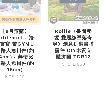
【8月預購】
Rolife《書間秘
otdemiel - 海
境‧愛麗絲墜落奇
寶寶 苦GYM甘
境》創意拼裝書擋
來路人魚掛件(約
擺件 DIY木質立
4cm) / 無情比
體拼圖 TGB12
耶路人魚掛件(約
NT$ 1,050
16cm)
NT$ 220