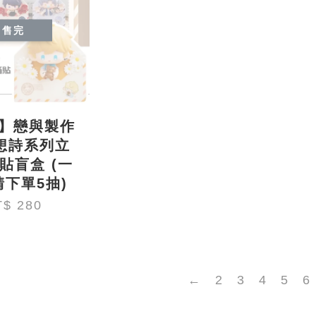
售完
】戀與製作
想詩系列立
貼盲盒 (一
下單5抽)
T$ 280
←
2
3
4
5
6