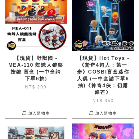
【現貨】野獸國 -
【現貨】Hot Toys -
MEA-110 蜘蛛人鍵盤
《驚奇4超人：第一
按鍵 盲盒 (一中盒請
步》COSBI盲盒迷你
下單6抽)
人偶 (一中盒請下單6
抽)《神奇4俠：初露
NT$ 299
鋒芒》
NT$ 350
加入購物車
加入購物車