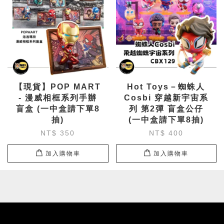
【現貨】POP MART
Hot Toys－蜘蛛人
- 漫威相框系列手辦
Cosbi 穿越新宇宙系
盲盒 (一中盒請下單8
列 第2彈 盲盒公仔
抽)
(一中盒請下單8抽)
NT$ 350
NT$ 400
加入購物車
加入購物車