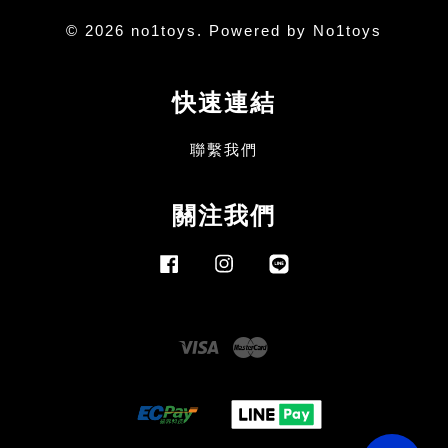
© 2026 no1toys. Powered by No1toys
快速連結
聯繫我們
關注我們
Facebook
Instagram
Line
Visa
Master