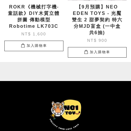
ROKR《機械打字機‧
【9月預購】NEO
童話款》DIY木質立體
EDEN TOYS - 光魘
拼圖 傳動模型
雙生 2 甜夢契約 特六
Robotime LK703C
分MJD盲盒 (一中盒
共6抽)
NT$ 1,600
NT$ 900
加入購物車
加入購物車