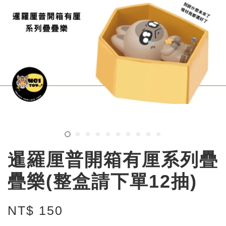
暹羅厘普開箱有厘系列疊
疊樂(整盒請下單12抽)
NT$ 150