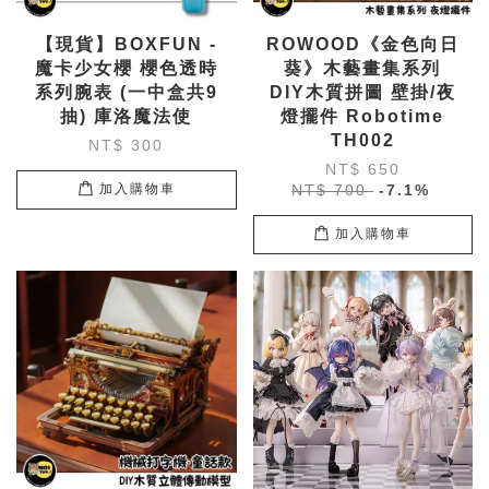
【現貨】BOXFUN -
ROWOOD《金色向日
魔卡少女櫻 櫻色透時
葵》木藝畫集系列
系列腕表 (一中盒共9
DIY木質拼圖 壁掛/夜
抽) 庫洛魔法使
燈擺件 Robotime
TH002
NT$ 300
NT$ 650
NT$ 700
-7.1%
加入購物車
加入購物車