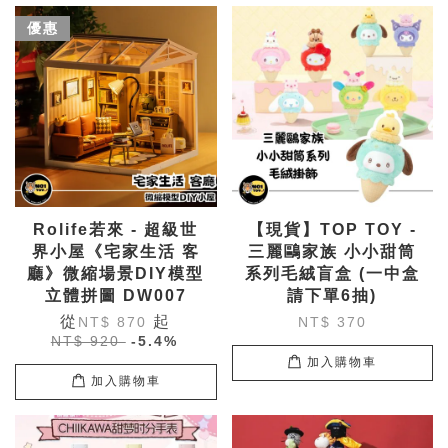
優惠
Rolife若來 - 超級世
【現貨】TOP TOY -
界小屋《宅家生活 客
三麗鷗家族 小小甜筒
廳》微縮場景DIY模型
系列毛絨盲盒 (一中盒
立體拼圖 DW007
請下單6抽)
從
起
NT$ 870
NT$ 370
NT$ 920
-5.4%
加入購物車
加入購物車