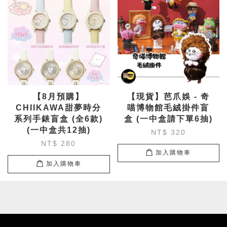
【8月預購】
【現貨】芭爪娛 - 奇
CHIIKAWA甜夢時分
喵博物館毛絨掛件盲
系列手錶盲盒 (全6款)
盒 (一中盒請下單6抽)
(一中盒共12抽)
NT$ 320
NT$ 280
加入購物車
加入購物車