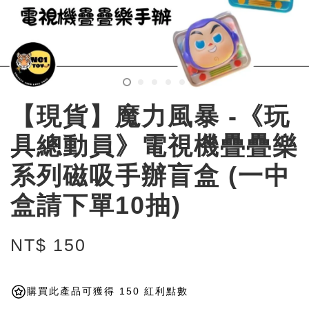
【現貨】魔力風暴 -《玩
具總動員》電視機疊疊樂
系列磁吸手辦盲盒 (一中
盒請下單10抽)
NT$ 150
購買此產品可獲得 150 紅利點數