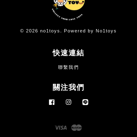
© 2026 no1toys. Powered by No1toys
快速連結
聯繫我們
關注我們
Facebook
Instagram
Line
Visa
Master