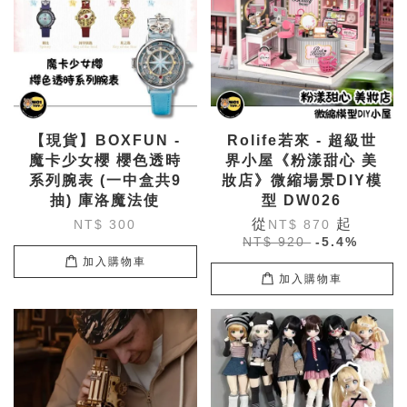
【現貨】BOXFUN -
Rolife若來 - 超級世
魔卡少女櫻 櫻色透時
界小屋《粉漾甜心 美
系列腕表 (一中盒共9
妝店》微縮場景DIY模
抽) 庫洛魔法使
型 DW026
從
起
NT$ 300
NT$ 870
NT$ 920
-5.4%
加入購物車
加入購物車