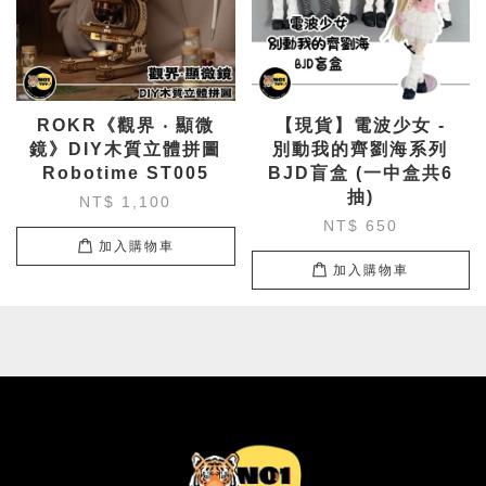
ROKR《觀界 ‧ 顯微
【現貨】電波少女 -
鏡》DIY木質立體拼圖
別動我的齊劉海系列
Robotime ST005
BJD盲盒 (一中盒共6
抽)
NT$ 1,100
NT$ 650
加入購物車
加入購物車