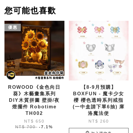
您可能也喜歡
優惠
ROWOOD《金色向日
【8-9月預購】
葵》木藝畫集系列
BOXFUN - 魔卡少女
DIY木質拼圖 壁掛/夜
櫻 櫻色透時系列戒指
燈擺件 Robotime
(一中盒請下單6抽) 庫
TH002
洛魔法使
NT$ 650
NT$ 260
NT$ 700
-7.1%