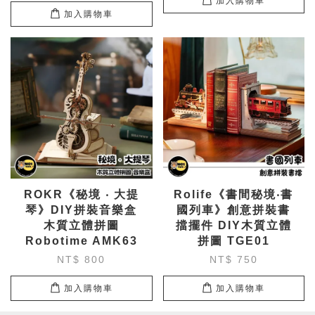
加入購物車
加入購物車
ROKR《秘境 ‧ 大提
Rolife《書間秘境‧書
琴》DIY拼裝音樂盒
國列車》創意拼裝書
木質立體拼圖
擋擺件 DIY木質立體
Robotime AMK63
拼圖 TGE01
NT$ 800
NT$ 750
加入購物車
加入購物車