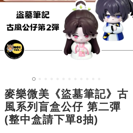
麥樂微美《盜墓筆記》古
風系列盲盒公仔 第二彈
(整中盒請下單8抽)