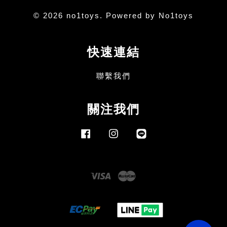
© 2026 no1toys. Powered by No1toys
快速連結
聯繫我們
關注我們
Facebook
Instagram
Line
Visa
Master