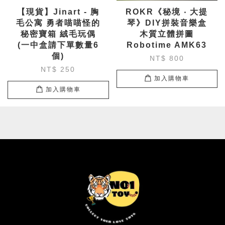
【現貨】Jinart - 胸
ROKR《秘境 ‧ 大提
毛公寓 勇者喵喵怪的
琴》DIY拼裝音樂盒
秘密寶箱 絨毛玩偶
木質立體拼圖
(一中盒請下單數量6
Robotime AMK63
個)
NT$ 800
NT$ 250
加入購物車
加入購物車