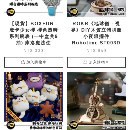
【現貨】BOXFUN -
ROKR《地球儀 ‧ 視
魔卡少女櫻 櫻色透時
界》DIY木質立體拼圖
系列腕表 (一中盒共9
小夜燈擺件
抽) 庫洛魔法使
Robotime ST003D
NT$ 300
NT$ 950
加入購物車
加入購物車