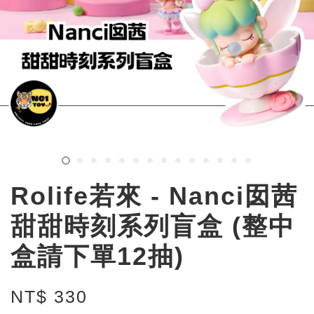
Rolife若來 - Nanci囡茜
甜甜時刻系列盲盒 (整中
盒請下單12抽)
NT$ 330