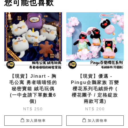
您可能也喜歡
【現貨】Jinart - 胸
【現貨】優邁 -
毛公寓 勇者喵喵怪的
Pingu企鵝家族 百變
秘密寶箱 絨毛玩偶
櫻花系列毛絨掛件 (
(一中盒請下單數量6
櫻花團子 / 定格綻放
個)
兩款可選)
NT$ 250
NT$ 200
加入購物車
加入購物車