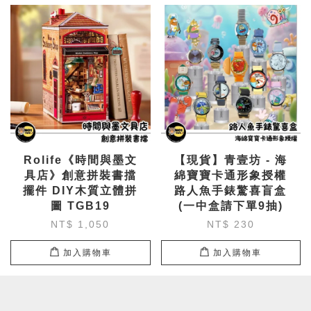
Rolife《時間與墨文
【現貨】青壹坊 - 海
具店》創意拼裝書擋
綿寶寶卡通形象授權
擺件 DIY木質立體拼
路人魚手錶驚喜盲盒
圖 TGB19
(一中盒請下單9抽)
NT$ 1,050
NT$ 230
加入購物車
加入購物車