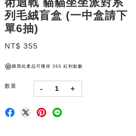
術迴戰 貓貓坐坐派對系
列毛絨盲盒 (一中盒請下
單6抽)
NT$ 355
購買此產品可獲得 355 紅利點數
數量
-
+