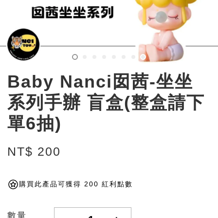
Baby Nanci囡茜-坐坐
系列手辦 盲盒(整盒請下
單6抽)
NT$ 200
購買此產品可獲得 200 紅利點數
數量