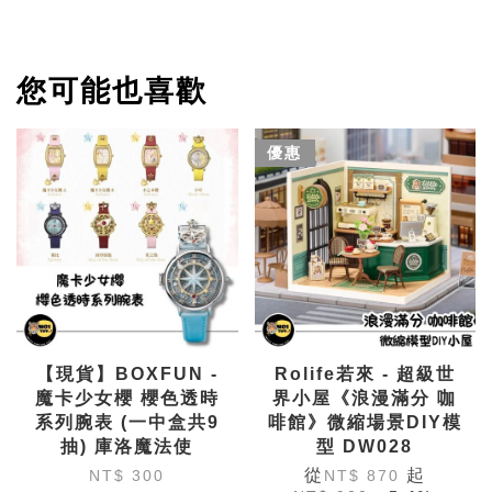
您可能也喜歡
優惠
【現貨】BOXFUN -
Rolife若來 - 超級世
魔卡少女櫻 櫻色透時
界小屋《浪漫滿分 咖
系列腕表 (一中盒共9
啡館》微縮場景DIY模
抽) 庫洛魔法使
型 DW028
從
起
NT$ 300
NT$ 870