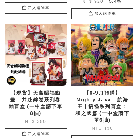
NT$ 920
-5.4%
加入購物車
加入購物車
【現貨】天官賜福動
【8-9月預購】
畫 - 共赴錦卷系列卷
Mighty Jaxx - 航海
軸盲盒 (一中盒請下單
王｜搞怪系列盲盒：
8抽)
和之國篇 (一中盒請下
單6抽)
NT$ 350
NT$ 430
加入購物車