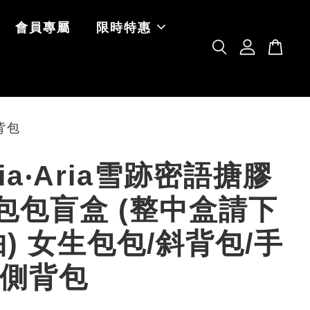
會員專屬
限時特惠
背包
ia‧Aria雪跡密語搪膠
包包盲盒 (整中盒請下
抽) 女生包包/斜背包/手
/側背包