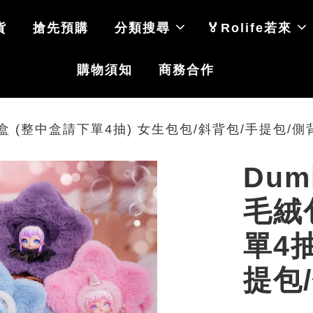
貨
搶先預購
分類搜尋
🏅Rolife若來
購物須知
商務合作
盲盒 (整中盒請下單4抽) 女生包包/斜背包/手提包/側
Dum
毛絨
單4
提包