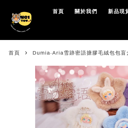
首頁
關於我們
新品現
›
首頁
Dumia‧Aria雪跡密語搪膠毛絨包包