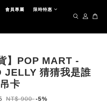
會員專屬
限時特惠
】POP MART -
O JELLY 猜猜我是誰
/吊卡
55
NT$ 900
-5%