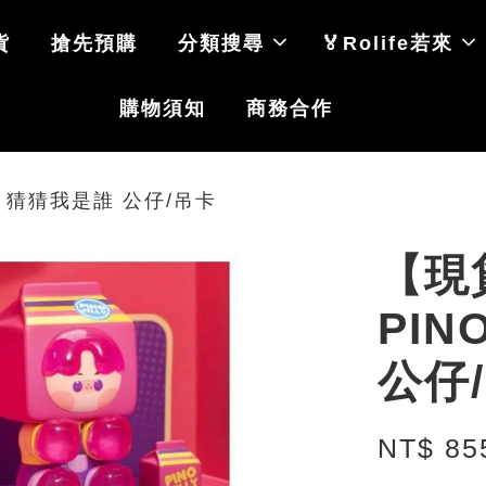
貨
搶先預購
分類搜尋
🏅Rolife若來
購物須知
商務合作
LY 猜猜我是誰 公仔/吊卡
【現貨
PIN
公仔
NT$ 8