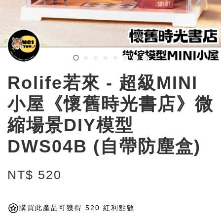
Rolife若來 - 超級MINI
小屋《懷舊時光書店》微
縮場景DIY模型
DWS04B (自帶防塵盒)
NT$ 520
購買此產品可獲得 520 紅利點數