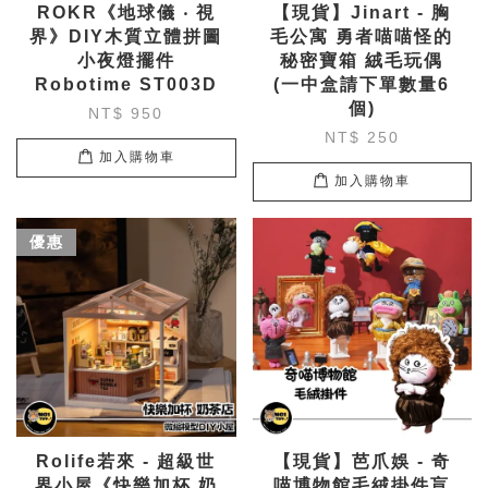
ROKR《地球儀 ‧ 視
【現貨】Jinart - 胸
界》DIY木質立體拼圖
毛公寓 勇者喵喵怪的
小夜燈擺件
秘密寶箱 絨毛玩偶
Robotime ST003D
(一中盒請下單數量6
個)
NT$ 950
NT$ 250
加入購物車
加入購物車
優惠
Rolife若來 - 超級世
【現貨】芭爪娛 - 奇
界小屋《快樂加杯 奶
喵博物館毛絨掛件盲