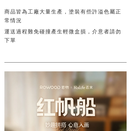
商品皆為工廠大量生產，塗裝有些許溢色屬正
常情況
運送過程難免碰撞產生輕微盒損，介意者請勿
下單