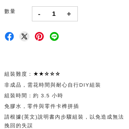
數量
-
+
★★
☆
☆
☆
組裝難度：
非成品，需花時間與耐心自行DIY組裝
組裝時間：約 3.5 小時
免膠水，零件與零件卡榫拼插
請根據(英文)說明書內步驟組裝，以免造成無法
挽回的失誤