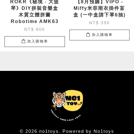
ROKR《秘境 ‧ 大提
【8月預購】VIPO -
琴》DIY拼裝音樂盒
Miffy米菲雨衣掛件盲
木質立體拼圖
盒 (一中盒請下單6抽)
Robotime AMK63
NT$ 390
NT$ 800
加入購物車
加入購物車
© 2026 no1toys. Powered by No1toys