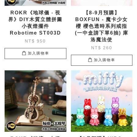
ROKR《地球儀 ‧ 視
【8-9月預購】
界》DIY木質立體拼圖
BOXFUN - 魔卡少女
小夜燈擺件
櫻 櫻色透時系列戒指
Robotime ST003D
(一中盒請下單6抽) 庫
洛魔法使
NT$ 950
NT$ 260
加入購物車
加入購物車