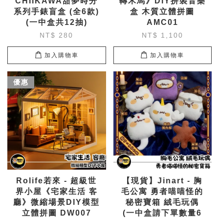
CHIIKAWA甜夢時分
轉木馬》DIY拼裝音樂
系列手錶盲盒 (全6款)
盒 木質立體拼圖
(一中盒共12抽)
AMC01
NT$ 280
NT$ 1,100
加入購物車
加入購物車
優惠
Rolife若來 - 超級世
【現貨】Jinart - 胸
界小屋《宅家生活 客
毛公寓 勇者喵喵怪的
廳》微縮場景DIY模型
秘密寶箱 絨毛玩偶
立體拼圖 DW007
(一中盒請下單數量6