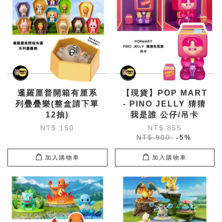
暹羅厘普開箱有厘系
【現貨】POP MART
列疊疊樂(整盒請下單
- PINO JELLY 猜猜
12抽)
我是誰 公仔/吊卡
NT$ 150
NT$ 855
NT$ 900
-5%
加入購物車
加入購物車