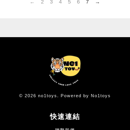
←
2
3
4
5
6
7
→
© 2026 no1toys. Powered by No1toys
快速連結