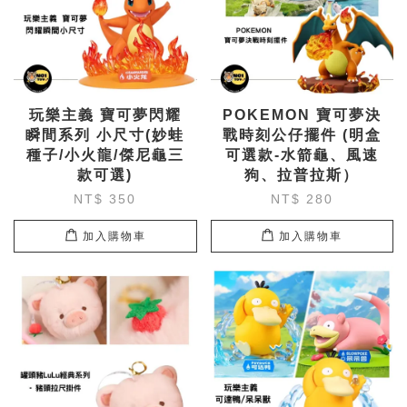
玩樂主義 寶可夢閃耀
POKEMON 寶可夢決
瞬間系列 小尺寸(妙蛙
戰時刻公仔擺件 (明盒
種子/小火龍/傑尼龜三
可選款-水箭龜、風速
款可選)
狗、拉普拉斯）
NT$ 350
NT$ 280
加入購物車
加入購物車