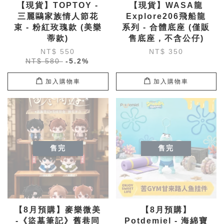
【現貨】TOPTOY -
【現貨】WASA龍
三麗鷗家族情人節花
Explore206飛船龍
束 - 粉紅玫瑰款 (美樂
系列 - 合體底座 (僅販
蒂款)
售底座，不含公仔)
NT$ 550
NT$ 350
NT$ 580
-5.2%
加入購物車
加入購物車
售完
售完
【8月預購】麥樂微美
【8月預購】
-《盜墓筆記》舊巷同
Potdemiel - 海綿寶