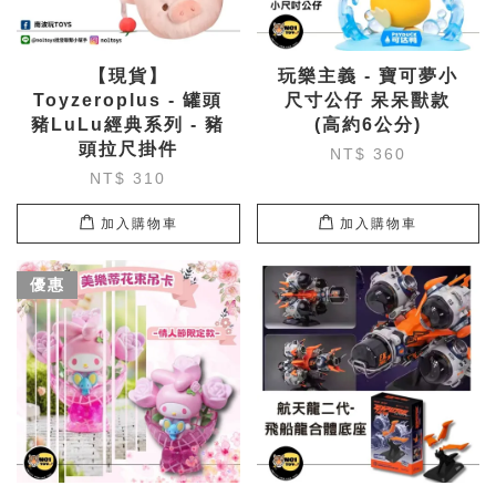
【現貨】
玩樂主義 - 寶可夢小
Toyzeroplus - 罐頭
尺寸公仔 呆呆獸款
豬LuLu經典系列 - 豬
(高約6公分)
頭拉尺掛件
NT$ 360
NT$ 310
加入購物車
加入購物車
優惠