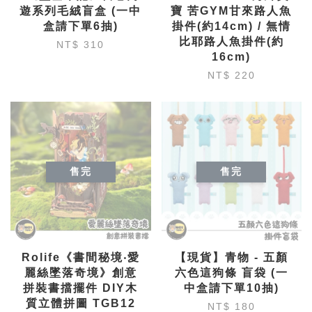
遊系列毛絨盲盒 (一中
寶 苦GYM甘來路人魚
盒請下單6抽)
掛件(約14cm) / 無情
比耶路人魚掛件(約
NT$ 310
16cm)
NT$ 220
售完
售完
Rolife《書間秘境‧愛
【現貨】青物 - 五顏
麗絲墜落奇境》創意
六色這狗條 盲袋 (一
拼裝書擋擺件 DIY木
中盒請下單10抽)
質立體拼圖 TGB12
NT$ 180