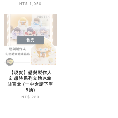
NT$ 1,050
售完
【現貨】戀與製作人
幻想詩系列立體冰箱
貼盲盒 (一中盒請下單
5抽)
NT$ 280